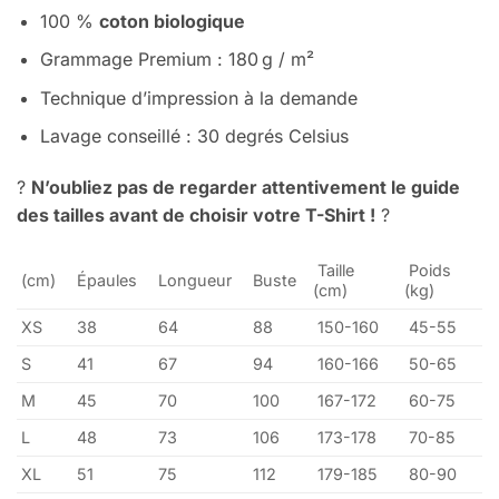
100 %
coton biologique
Grammage Premium
:
180 g / m²
Technique d’impression à la demande
Lavage conseillé :
30 degrés Celsius
?
N’oubliez pas de regarder attentivement le guide
des tailles avant de choisir votre T-Shirt !
?
Taille
Poids
(cm)
Épaules
Longueur
Buste
(cm)
(kg)
XS
38
64
88
150-160
45-55
S
41
67
94
160-166
50-65
M
45
70
100
167-172
60-75
L
48
73
106
173-178
70-85
XL
51
75
112
179-185
80-90