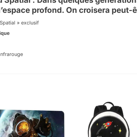
 l’espace profond. On croisera peut-êt
patial » exclusif
ique
 infrarouge