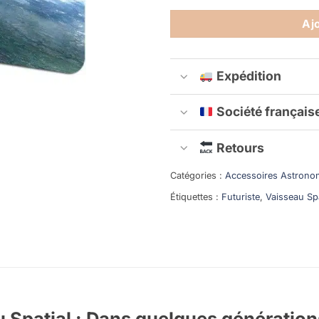
Aj
Expédition
Société français
Retours
Catégories :
Accessoires Astrono
Étiquettes :
Futuriste
,
Vaisseau Spa
u Spatial : Dans quelques génération