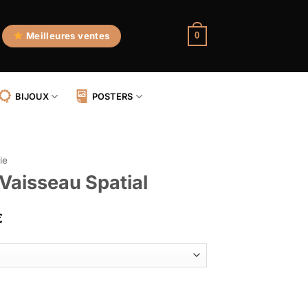
Meilleures ventes
0
BIJOUX
POSTERS
ie
 Vaisseau Spatial
Plage
€
de
prix :
45,90 €
à
isseau Spatial
49,90 €