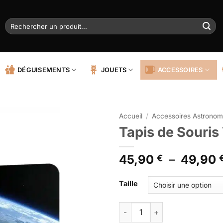
Recherche
pour :
DÉGUISEMENTS
JOUETS
ACCESSOIRES
Accueil
/
Accessoires Astronom
Tapis de Souris
45,90
–
49,90
€
Alternative:
Taille
quantité de Tapis de Souris Va