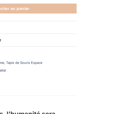
outer au panier
e
mie
,
Tapis de Souris Espace
tial
s, l’humanité sera