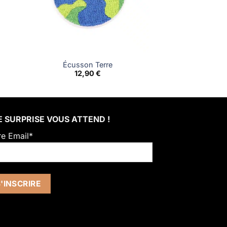
Écusson Terre
12,90
€
 SURPRISE VOUS ATTEND !
re Email*