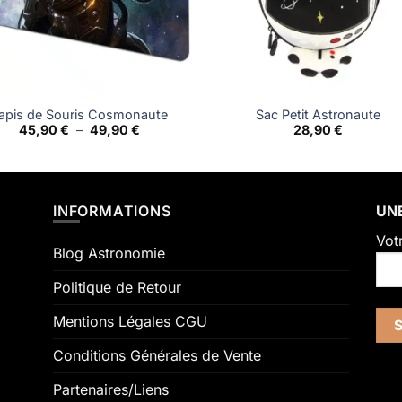
apis de Souris Cosmonaute
Sac Petit Astronaute
Plage
45,90
€
–
49,90
€
28,90
€
de
prix :
45,90 €
à
49,90 €
INFORMATIONS
UNE
Vot
Blog Astronomie
Politique de Retour
Mentions Légales CGU
Conditions Générales de Vente
Partenaires/Liens