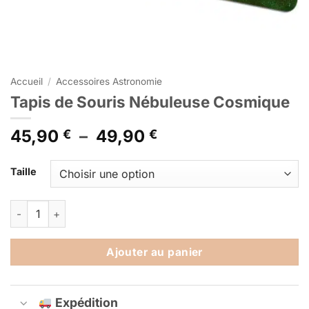
Accueil
/
Accessoires Astronomie
Tapis de Souris Nébuleuse Cosmique
Plage
45,90
–
49,90
€
€
de
Alternative:
prix :
Taille
45,90 €
à
quantité de Tapis de Souris Nébuleuse Cosmique
49,90 €
Ajouter au panier
Expédition