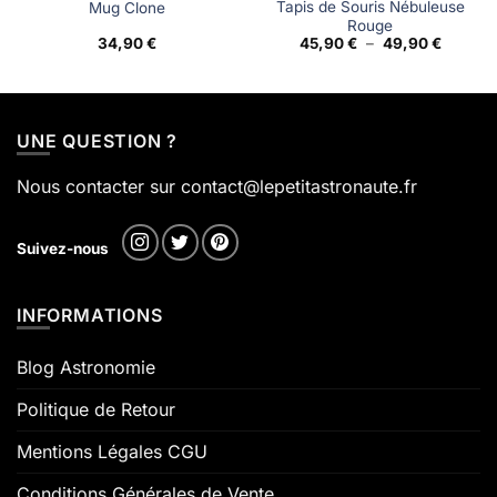
Tapis de Souris Nébuleuse
Mug Clone
Rouge
Plage
34,90
€
45,90
€
–
49,90
€
de
prix :
45,90 €
à
49,90 €
UNE QUESTION ?
Nous contacter sur contact@lepetitastronaute.fr
Suivez-nous
INFORMATIONS
Blog Astronomie
Politique de Retour
Mentions Légales CGU
Conditions Générales de Vente