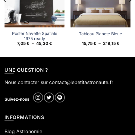
Poster Navette Spatiale
Tableau Planete Bleue
1975 ready
Plage
Plage
7,05
€
–
45,30
€
15,75
€
–
219,15
€
de
de
prix :
prix :
7,05 €
15,75 €
à
à
45,30 €
219,15 €
UNE QUESTION ?
Nous contacter sur contact@lepetitastronaute.fr
Suivez-nous
INFORMATIONS
Blog Astronomie