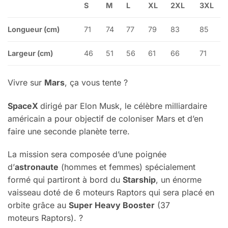
S
M
L
XL
2XL
3XL
Longueur
(cm)
71
74
77
79
83
85
Largeur (cm)
46
51
56
61
66
71
Vivre sur
Mars
, ça vous tente ?
SpaceX
dirigé par
Elon
Musk
, le célèbre milliardaire
américain a pour objectif de coloniser
Mars
et d’en
faire une seconde planète terre.
La mission sera composée d’une poignée
d’
astronaute
(hommes et femmes) spécialement
formé qui partiront à bord du
Starship
, un énorme
vaisseau doté de 6 moteurs R
aptors
qui sera placé en
orbite grâce au
Super
Heavy
Booster
(37
moteurs R
aptors
). ?