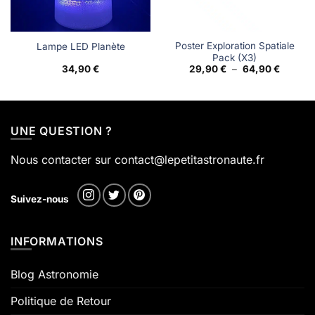
Poster Exploration Spatiale
Lampe LED Planète
Pack (X3)
Plage
34,90
€
29,90
€
–
64,90
€
de
prix :
29,90 €
à
64,90 €
UNE QUESTION ?
Nous contacter sur contact@lepetitastronaute.fr
Suivez-nous
INFORMATIONS
Blog Astronomie
Politique de Retour