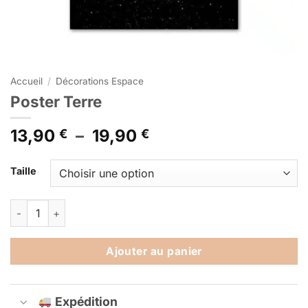
Accueil
/
Décorations Espace
Poster Terre
Plage
13,90
–
19,90
€
€
de
Alternative:
prix :
Taille
13,90 €
à
quantité de Poster Terre
19,90 €
Ajouter au panier
Expédition