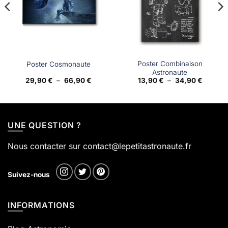
Poster Combinaison
Poster Cosmonaute
Astronaute
Plage
Plage
29,90
€
–
66,90
€
13,90
€
–
34,90
€
de
de
prix :
prix :
€
29,90 €
13,90 €
à
à
 €
66,90 €
34,90 €
UNE QUESTION ?
Nous contacter sur contact@lepetitastronaute.fr
Suivez-nous
INFORMATIONS