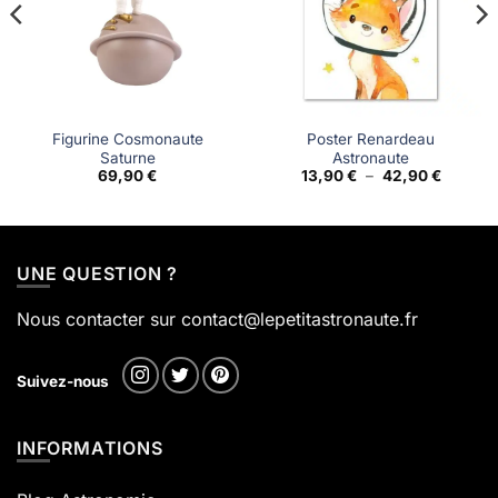
Figurine Cosmonaute
Poster Renardeau
Saturne
Astronaute
Plage
69,90
€
13,90
€
–
42,90
€
de
prix :
13,90 €
à
42,90 €
UNE QUESTION ?
Nous contacter sur contact@lepetitastronaute.fr
Suivez-nous
INFORMATIONS