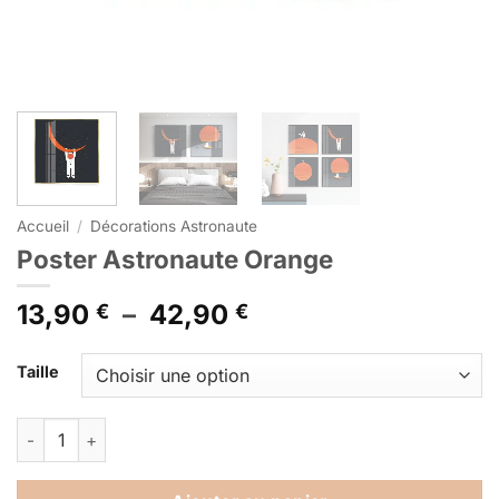
Accueil
/
Décorations Astronaute
Poster Astronaute Orange
Plage
13,90
–
42,90
€
€
de
Alternative:
prix :
Taille
13,90 €
à
quantité de Poster Astronaute Orange
42,90 €