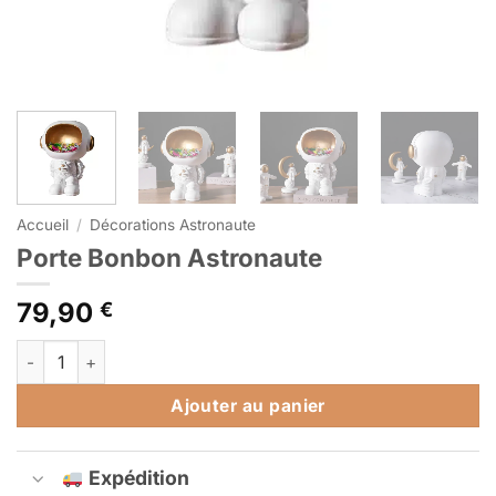
Accueil
/
Décorations Astronaute
Porte Bonbon Astronaute
79,90
€
quantité de Porte Bonbon Astronaute
Alternative:
Ajouter au panier
Expédition