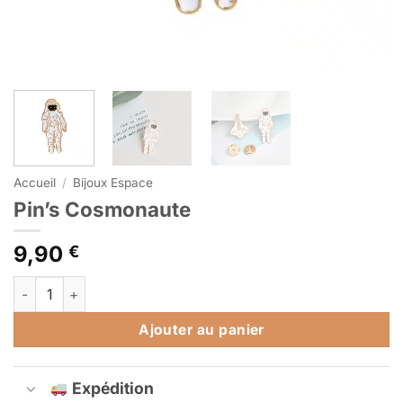
Accueil
/
Bijoux Espace
Pin’s Cosmonaute
9,90
€
quantité de Pin's Cosmonaute
Alternative:
Ajouter au panier
Expédition