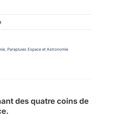
e
mie
,
Parapluies Espace et Astronomie
nant des quatre coins de
ce.