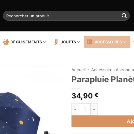
Recherche
pour :
DÉGUISEMENTS
JOUETS
ACCESSOIRES
Accueil
/
Accessoires Astronom
Parapluie Planè
34,90
€
quantité de Parapluie Planète
Alternative:
Aj