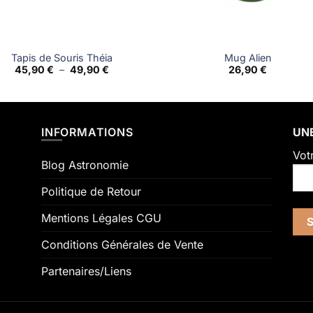
Tapis de Souris Théia
Mug Alien
Plage
45,90
€
–
49,90
€
26,90
€
de
prix :
45,90 €
à
49,90 €
INFORMATIONS
UNE
Vot
Blog Astronomie
Politique de Retour
Mentions Légales CGU
Conditions Générales de Vente
Partenaires/Liens