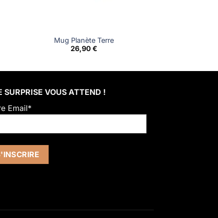
Mug Planète Terre
26,90
€
 SURPRISE VOUS ATTEND !
re Email*