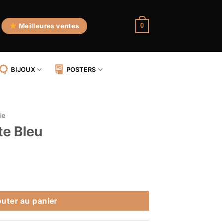
Meilleures ventes
0
BIJOUX
POSTERS
ie
te Bleu
 Bleu
outer au panier