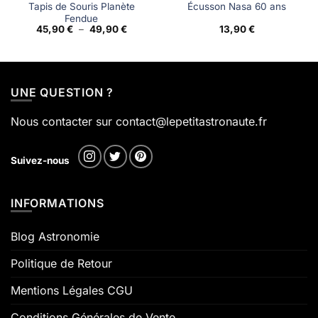
Tapis de Souris Planète
Écusson Nasa 60 ans
Fendue
Plage
45,90
€
–
49,90
€
13,90
€
de
prix :
45,90 €
à
49,90 €
UNE QUESTION ?
Nous contacter sur contact@lepetitastronaute.fr
Suivez-nous
INFORMATIONS
Blog Astronomie
Politique de Retour
Mentions Légales CGU
Conditions Générales de Vente