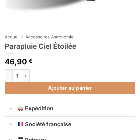
Accueil
/
Accessoires Astronomie
Parapluie Ciel Étoilée
46,90
€
quantité de Parapluie Ciel Étoilée
Alternative:
Ajouter au panier
Expédition
Société française
Retours