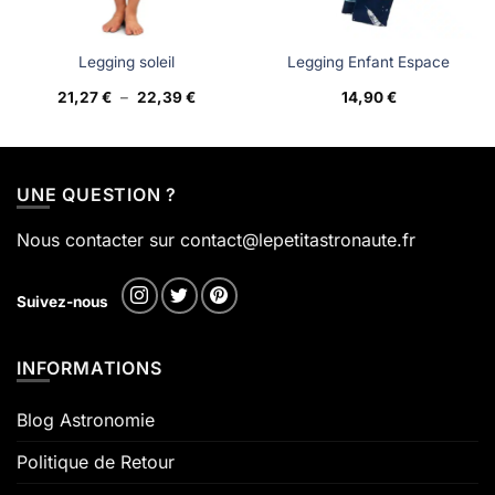
Legging soleil
Legging Enfant Espace
Plage
21,27
€
–
22,39
€
14,90
€
de
prix :
€
21,27 €
à
€
22,39 €
UNE QUESTION ?
Nous contacter sur contact@lepetitastronaute.fr
Suivez-nous
INFORMATIONS
Blog Astronomie
Politique de Retour