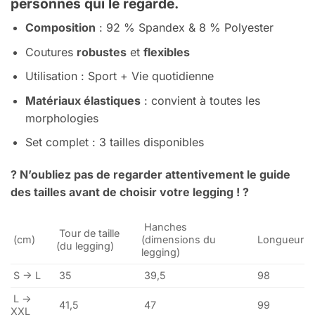
personnes qui le regarde.
Composition
: 92 % Spandex & 8 % Polyester
Coutures
robustes
et
flexibles
Utilisation : Sport + Vie quotidienne
Matériaux élastiques
: convient à toutes les
morphologies
Set complet : 3 tailles disponibles
? N’oubliez pas de regarder attentivement le guide
des tailles avant de choisir votre legging ! ?
Hanches
Tour de taille
(cm)
(dimensions du
Longueur
(du legging)
legging)
S -> L
35
39,5
98
L ->
41,5
47
99
XXL