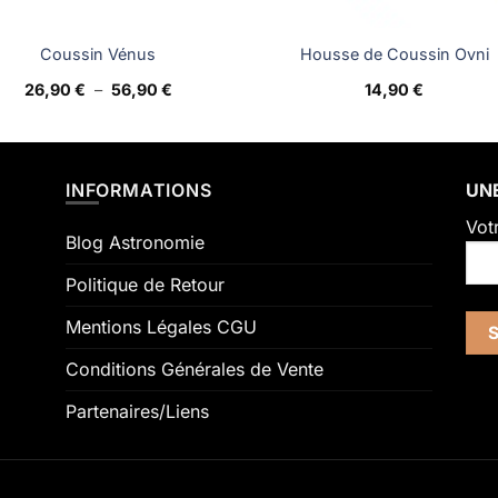
Coussin Vénus
Housse de Coussin Ovni
Plage
26,90
€
–
56,90
€
14,90
€
de
prix :
26,90 €
à
56,90 €
INFORMATIONS
UNE
Vot
Blog Astronomie
Politique de Retour
Mentions Légales CGU
Conditions Générales de Vente
Partenaires/Liens