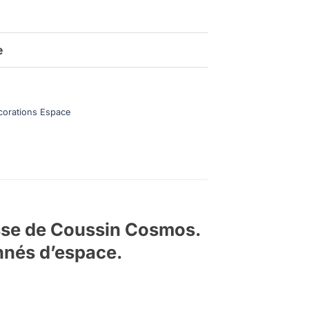
e
corations Espace
usse de Coussin Cosmos.
nnés d’espace.