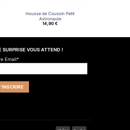
Housse de Coussin Petit
Astronaute
14,90
€
 SURPRISE VOUS ATTEND !
re Email*