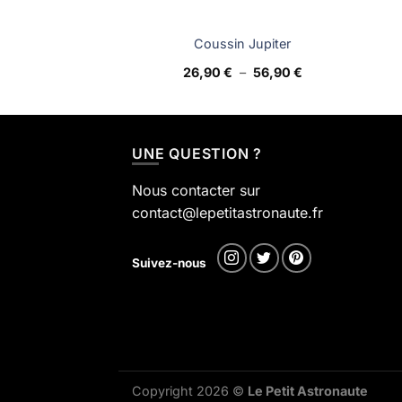
Coussin Jupiter
Plage
26,90
€
–
56,90
€
de
prix :
26,90 €
à
56,90 €
UNE QUESTION ?
Nous contacter sur
contact@lepetitastronaute.fr
Suivez-nous
Copyright 2026 ©
Le Petit Astronaute