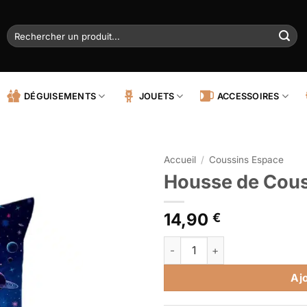
Recherche
pour :
DÉGUISEMENTS
JOUETS
ACCESSOIRES
Accueil
/
Coussins Espace
Housse de Cou
14,90
€
quantité de Housse de Couss
Alternative:
Aj