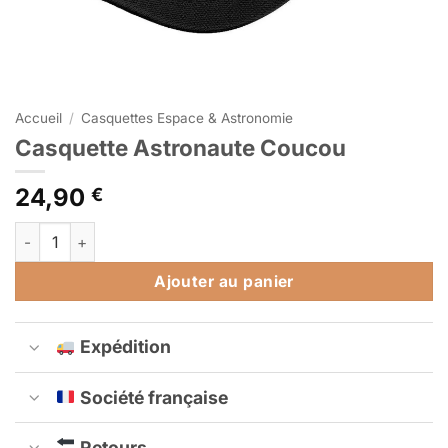
Accueil
/
Casquettes Espace & Astronomie
Casquette Astronaute Coucou
24,90
€
quantité de Casquette Astronaute Coucou
Alternative:
Ajouter au panier
Expédition
Société française
Retours