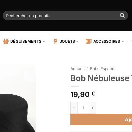
Recherche
pour :
DÉGUISEMENTS
JOUETS
ACCESSOIRES
Accueil
/
Bobs Espace
Bob Nébuleuse 
19,90
€
quantité de Bob Nébuleuse Ve
Alternative:
Aj