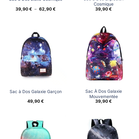
Cosmique
Plage
39,90
€
–
62,90
€
39,90
€
de
prix :
39,90 €
à
62,90 €
Sac À Dos Galaxie
Sac à Dos Galaxie Garçon
Mouvementée
49,90
€
39,90
€